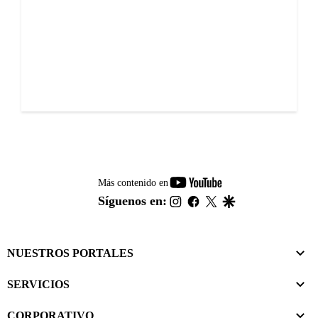
youtube-
Más contenido en
footer
instagram
facebook
twitter
google
Síguenos en:
NUESTROS PORTALES
SERVICIOS
CORPORATIVO