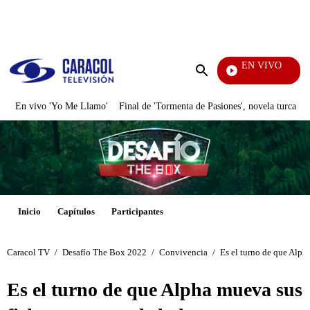
PUBLICIDAD
EN VIVO
Televentas
Enviar
búsqueda
En vivo 'Yo Me Llamo'
Final de 'Tormenta de Pasiones', novela turca
Inicio
Capítulos
Participantes
Caracol TV
/
Desafío The Box 2022
/
Convivencia
/
Es el turno de que Alph
Es el turno de que Alpha mueva sus