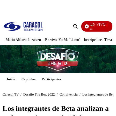
PUBLICIDAD
EN VIVO
También Caerás
Enviar
búsqueda
Murió Alfonso Lizarazo
En vivo 'Yo Me Llamo'
Inscripciones 'Desafío
Inicio
Capítulos
Participantes
Caracol TV
/
Desafío The Box 2022
/
Convivencia
/
Los integrantes de Beta
Los integrantes de Beta analizan a