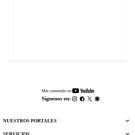
youtube-
Más contenido en
footer
instagram
facebook
twitter
google
Síguenos en:
NUESTROS PORTALES
SERVICIOS