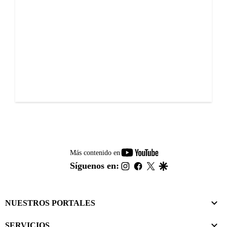
youtube-
Más contenido en
footer
instagram
facebook
twitter
google
Síguenos en:
NUESTROS PORTALES
SERVICIOS