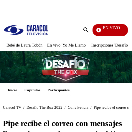
PUBLICIDAD
EN VIVO
Televentas
Enviar
búsqueda
Bebé de Laura Tobón
En vivo 'Yo Me Llamo'
Inscripciones 'Desafío'
Inicio
Capítulos
Participantes
Caracol TV
/
Desafío The Box 2022
/
Convivencia
/
Pipe recibe el correo c
Pipe recibe el correo con mensajes