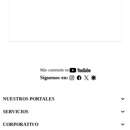
youtube-
Más contenido en
footer
instagram
facebook
twitter
google
Síguenos en:
NUESTROS PORTALES
SERVICIOS
CORPORATIVO