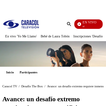
PUBLICIDAD
EN VIVO
Noticias Caracol
Enviar
búsqueda
En vivo 'Yo Me Llamo'
Bebé de Laura Tobón
Inscripciones 'Desafío'
Inicio
Participantes
Caracol TV
/
Desafío The Box
/
Avance: un desafío extremo requiere inmensos 
Avance: un desafío extremo