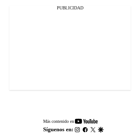
PUBLICIDAD
youtube-
Más contenido en
footer
instagram
facebook
twitter
google
Síguenos en: