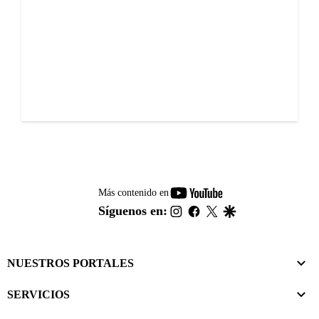
youtube-
Más contenido en
footer
instagram
facebook
twitter
google
Síguenos en:
NUESTROS PORTALES
SERVICIOS