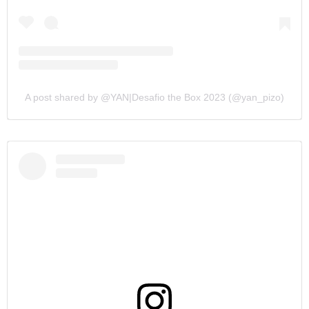
A post shared by @YAN|Desafio the Box 2023 (@yan_pizo)