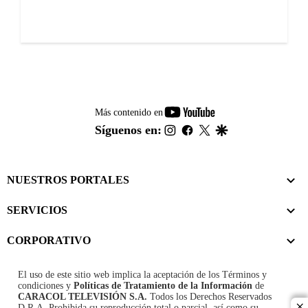
youtube-
Más contenido en
footer
instagram
facebook
twitter
google
Síguenos en:
NUESTROS PORTALES
SERVICIOS
CORPORATIVO
El uso de este sitio web implica la aceptación de los
Términos y
condiciones
y
Políticas de Tratamiento de la Información
de
CARACOL TELEVISIÓN S.A.
Todos los Derechos Reservados
D.R.A. Prohibida su reproducción total o parcial, así como su