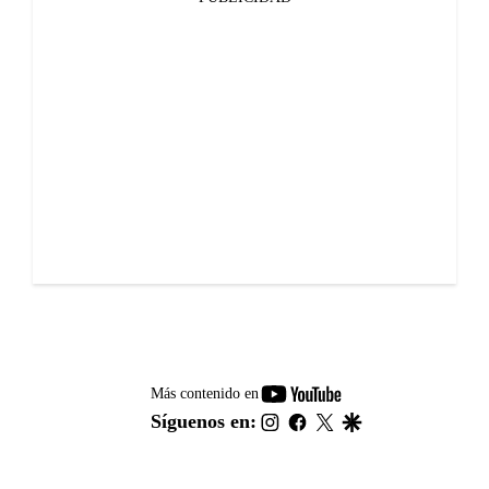
youtube-
Más contenido en
footer
instagram
facebook
twitter
google
Síguenos en: