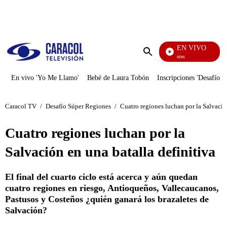
PUBLICIDAD
EN VIVO
Los Informantes
Enviar
búsqueda
En vivo 'Yo Me Llamo'
Bebé de Laura Tobón
Inscripciones 'Desafío'
Caracol TV
/
Desafío Súper Regiones
/
Cuatro regiones luchan por la Salvació
Cuatro regiones luchan por la
Salvación en una batalla definitiva
El final del cuarto ciclo está acerca y aún quedan
cuatro regiones en riesgo, Antioqueños, Vallecaucanos,
Pastusos y Costeños ¿quién ganará los brazaletes de
Salvación?