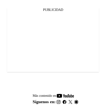
PUBLICIDAD
youtube-
Más contenido en
footer
instagram
facebook
twitter
google
Síguenos en: