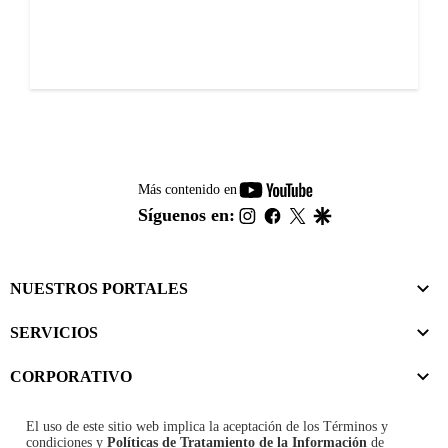
youtube-
Más contenido en
footer
instagram
facebook
twitter
google
Síguenos en:
NUESTROS PORTALES
SERVICIOS
CORPORATIVO
El uso de este sitio web implica la aceptación de los
Términos y
condiciones
y
Políticas de Tratamiento de la Información
de