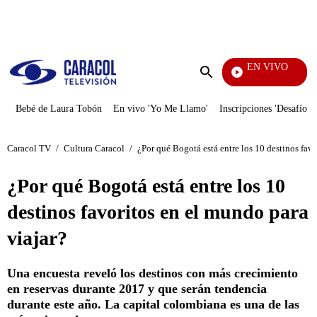
PUBLICIDAD
EN VIVO
Noticia
Enviar
búsqueda
Bebé de Laura Tobón
En vivo 'Yo Me Llamo'
Inscripciones 'Desafío'
Caracol TV
/
Cultura Caracol
/
¿Por qué Bogotá está entre los 10 destinos favo
¿Por qué Bogotá está entre los 10
destinos favoritos en el mundo para
viajar?
Una encuesta reveló los destinos con más crecimiento
en reservas durante 2017 y que serán tendencia
durante este año. La capital colombiana es una de las