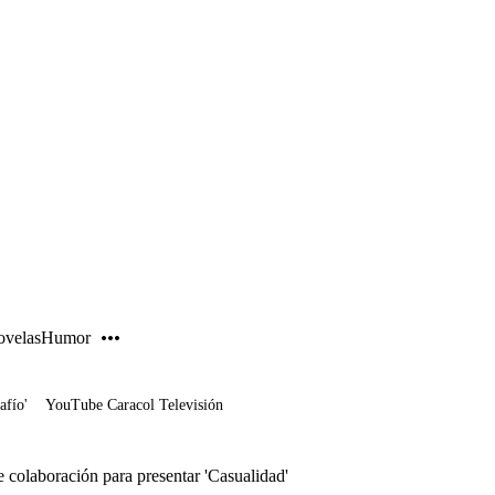
PUBLICIDAD
velas
Humor
afío'
YouTube Caracol Televisión
colaboración para presentar 'Casualidad'