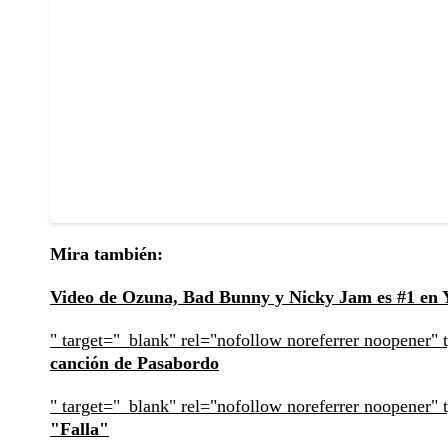
Mira también:
Video de Ozuna, Bad Bunny y Nicky Jam es #1 en 
" target="_blank" rel="nofollow noreferrer noopener" 
canción de Pasabordo
" target="_blank" rel="nofollow noreferrer noopener" 
"Falla"