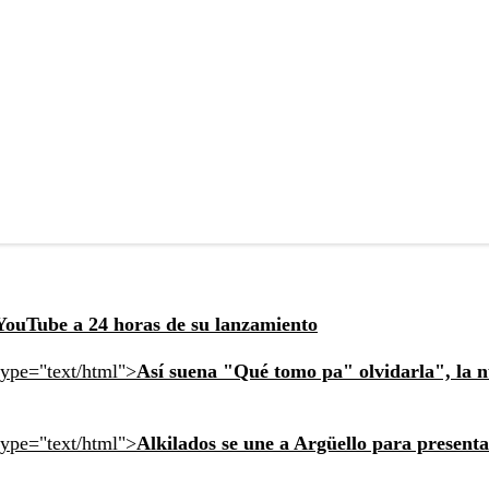
YouTube a 24 horas de su lanzamiento
type="text/html">
Así suena "Qué tomo pa" olvidarla", la 
type="text/html">
Alkilados se une a Argüello para present