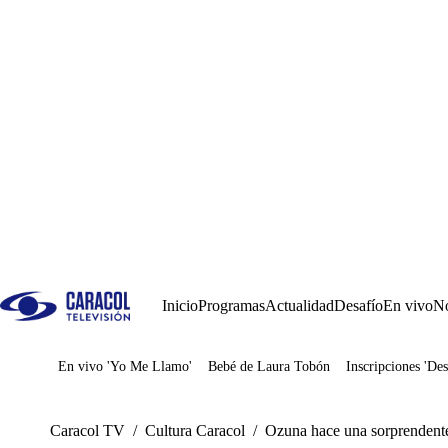
Inicio
Programas
Actualidad
Desafío
En vivo
No
En vivo 'Yo Me Llamo'
Bebé de Laura Tobón
Inscripciones 'Des
Juegos
Caracol TV
/
Cultura Caracol
/
Ozuna hace una sorprendente 