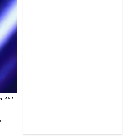
o: AFP
e