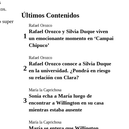
s
tos.
Últimos Contenidos
o super
Rafael Orozco
Rafael Orozco y Silvia Duque viven
un emocionante momento en ‘Campai
Chipuco’
Rafael Orozco
Rafael Orozco conoce a Silvia Duque
en la universidad. ¿Pondrá en riesgo
su relación con Clara?
María la Caprichosa
Sonia echa a María luego de
encontrar a Willington en su casa
mientras estaba ausente
María la Caprichosa
María se entera que Willington