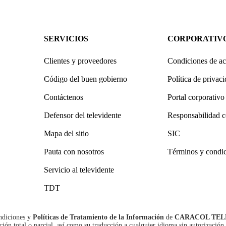
SERVICIOS
CORPORATIV
Clientes y proveedores
Condiciones de ac
Código del buen gobierno
Política de privac
Contáctenos
Portal corporativo
Defensor del televidente
Responsabilidad c
Mapa del sitio
SIC
Pauta con nosotros
Términos y condi
Servicio al televidente
TDT
ndiciones
y
Políticas de Tratamiento de la Información
de
CARACOL TEL
n total o parcial, así como su traducción a cualquier idioma sin autorización 