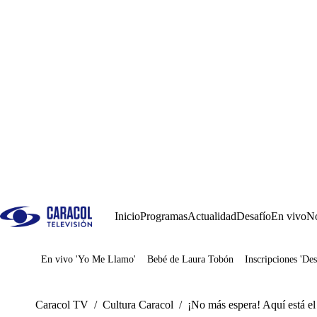
Inicio
Programas
Actualidad
Desafío
En vivo
No
En vivo 'Yo Me Llamo'
Bebé de Laura Tobón
Inscripciones 'Des
Juegos
Caracol TV
/
Cultura Caracol
/
¡No más espera! Aquí está el