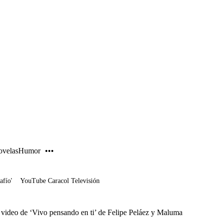
PUBLICIDAD
velas
Humor
afío'
YouTube Caracol Televisión
 video de ‘Vivo pensando en ti’ de Felipe Peláez y Maluma