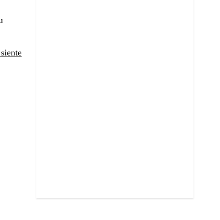
u
siente