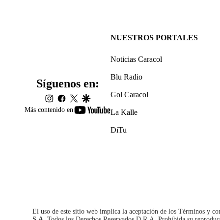
NUESTROS PORTALES
Noticias Caracol
Blu Radio
Síguenos en:
Gol Caracol
instagram
facebook
twitter
google
youtube-
Más contenido en
La Kalle
footer
DiTu
El uso de este sitio web implica la aceptación de los
Términos y co
S.A.
Todos los Derechos Reservados D.R.A. Prohibida su reproducció