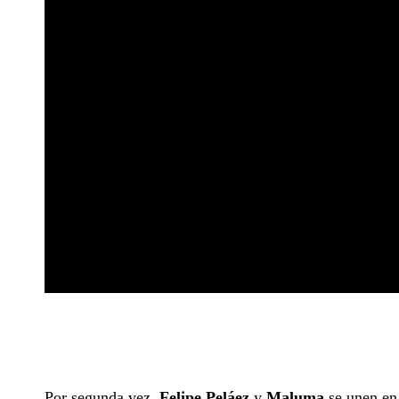
Por segunda vez,
Felipe Peláez
y
Maluma
se unen en 