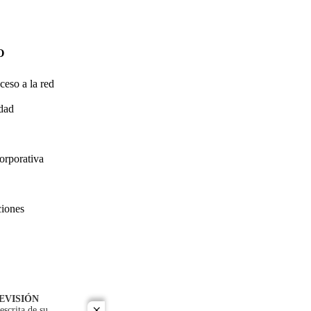
O
ceso a la red
idad
orporativa
ciones
EVISIÓN
escrita de su