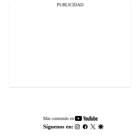
PUBLICIDAD
youtube-
Más contenido en
footer
instagram
facebook
twitter
google
Síguenos en: