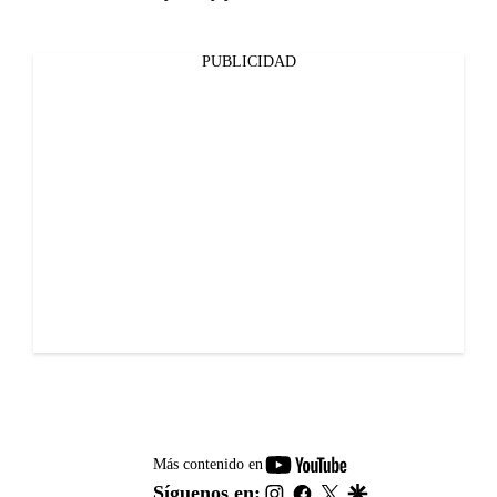
PUBLICIDAD
youtube-
Más contenido en
footer
instagram
facebook
twitter
google
Síguenos en: