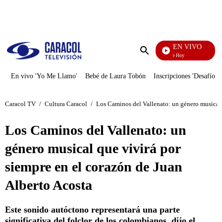
PUBLICIDAD
EN VIVO
La Finca De Hoy
Enviar
búsqueda
En vivo 'Yo Me Llamo'
Bebé de Laura Tobón
Inscripciones 'Desafío'
Caracol TV
/
Cultura Caracol
/
Los Caminos del Vallenato: un género musical 
Los Caminos del Vallenato: un
género musical que vivirá por
siempre en el corazón de Juan
Alberto Acosta
Este sonido autóctono representará una parte
significativa del folclor de los colombianos, dijo el