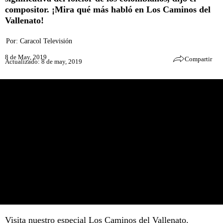
compositor. ¡Mira qué más habló en Los Caminos del
Vallenato!
Por:
Caracol Televisión
8 de May, 2019
Compartir
Actualizado: 8 de may, 2019
Visita nuestro especial
Los Caminos del Vallenato
.