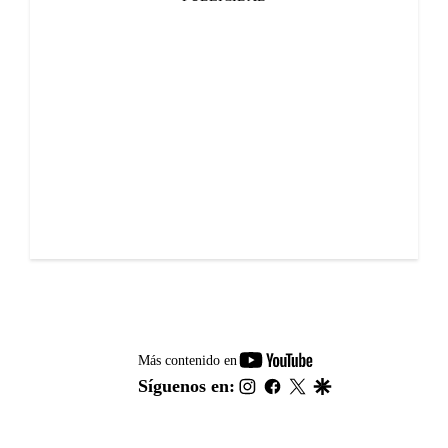
youtube-
Más contenido en
footer
instagram
facebook
twitter
google
Síguenos en: