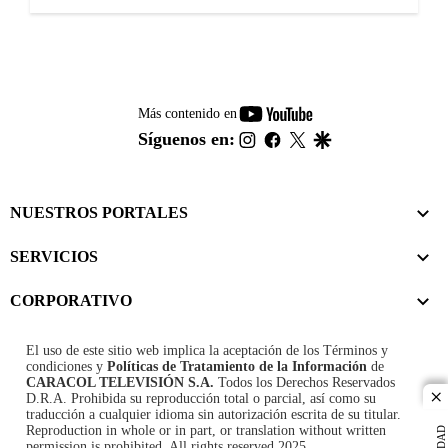
youtube-
Más contenido en
footer
instagram
facebook
twitter
google
Síguenos en:
NUESTROS PORTALES
SERVICIOS
CORPORATIVO
El uso de este sitio web implica la aceptación de los
Términos y
condiciones
y
Políticas de Tratamiento de la Información
de
CARACOL TELEVISIÓN S.A.
Todos los Derechos Reservados
D.R.A. Prohibida su reproducción total o parcial, así como su
cl
traducción a cualquier idioma sin autorización escrita de su titular.
Reproduction in whole or in part, or translation without written
permission is prohibited. All rights reserved 2025.