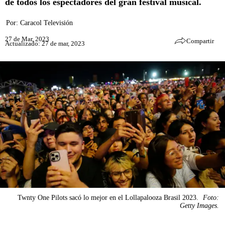
de todos los espectadores del gran festival musical.
Por:
Caracol Televisión
27 de Mar, 2023
Compartir
Actualizado: 27 de mar, 2023
Twnty One Pilots sacó lo mejor en el Lollapalooza Brasil 2023.
Foto:
Getty Images.