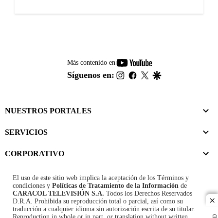
youtube-
Más contenido en
footer
instagram
facebook
twitter
google
Síguenos en:
NUESTROS PORTALES
SERVICIOS
CORPORATIVO
El uso de este sitio web implica la aceptación de los
Términos y
condiciones
y
Políticas de Tratamiento de la Información
de
CARACOL TELEVISIÓN S.A.
Todos los Derechos Reservados
D.R.A. Prohibida su reproducción total o parcial, así como su
cl
traducción a cualquier idioma sin autorización escrita de su titular.
Reproduction in whole or in part, or translation without written