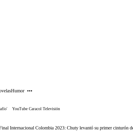
PUBLICIDAD
velas
Humor
afío'
YouTube Caracol Televisión
Final Internacional Colombia 2023: Chuty levantó su primer cinturón 