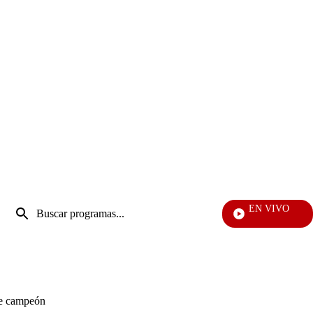
Entrada
EN VIVO
de
Televenta
Enviar
búsqueda
búsqueda
de campeón