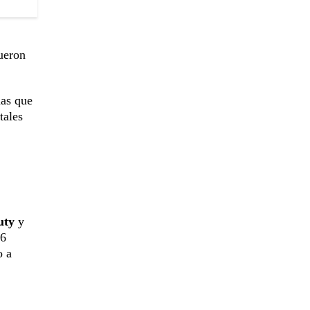
ueron
nas que
tales
uty
y
 6
o a