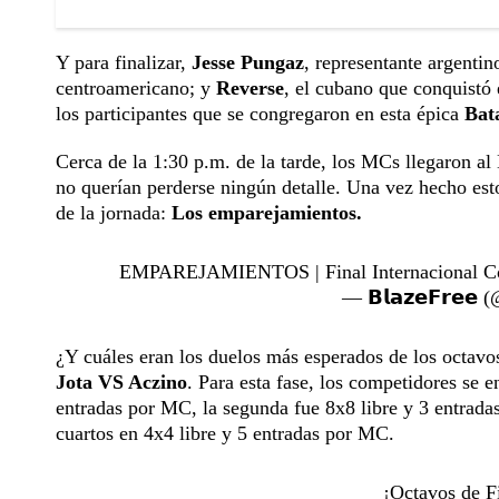
Y para finalizar,
Jesse Pungaz
, representante argenti
centroamericano; y
Reverse
, el cubano que conquistó
los participantes que se congregaron en esta épica
Bata
Cerca de la 1:30 p.m. de la tarde, los MCs llegaron a
no querían perderse ningún detalle. Una vez hecho est
de la jornada:
Los emparejamientos.
EMPAREJAMIENTOS | Final Internacional Col
— 𝗕𝗹𝗮𝘇𝗲𝗙𝗿𝗲
¿Y cuáles eran los duelos más esperados de los octavo
Jota VS Aczino
. Para esta fase, los competidores se 
entradas por MC, la segunda fue 8x8 libre y 3 entradas
cuartos en 4x4 libre y 5 entradas por MC.
¡Octavos de Fi