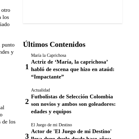
 otro
 los
ciado
Últimos Contenidos
l punto
ndes y
María la Caprichosa
Actriz de ‘María, la caprichosa’
habló de escena que hizo en ataúd:
“Impactante”
Actualidad
Futbolistas de Selección Colombia
son novios y ambos son goleadores:
ual
edades y equipos
ño
 de los
El Juego de mi Destino
Actor de 'El Juego de mi Destino'
lleva duro duelo desde hace años: