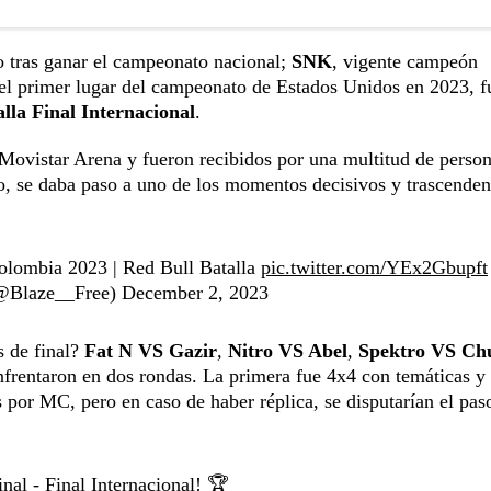
no tras ganar el campeonato nacional;
SNK
, vigente campeón
 el primer lugar del campeonato de Estados Unidos en 2023, f
lla Final Internacional
.
l Movistar Arena y fueron recibidos por una multitud de perso
o, se daba paso a uno de los momentos decisivos y trascenden
ombia 2023 | Red Bull Batalla
pic.twitter.com/YEx2Gbupft
 (@Blaze__Free)
December 2, 2023
s de final?
Fat N VS Gazir
,
Nitro VS Abel
,
Spektro VS Ch
enfrentaron en dos rondas. La primera fue 4x4 con temáticas y
 por MC, pero en caso de haber réplica, se disputarían el pas
nal - Final Internacional! 🏆