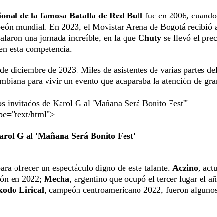
ional de la famosa Batalla de Red Bull
fue en 2006, cuando
eón mundial. En 2023, el Movistar Arena de Bogotá recibió a
laron una jornada increíble, en la que
Chuty
se llevó el pre
 en esta competencia.
 de diciembre de 2023. Miles de asistentes de varias partes de
ombiana para vivir un evento que acaparaba la atención de gra
s invitados de Karol G al 'Mañana Será Bonito Fest'"
ype="text/html">
Karol G al 'Mañana Será Bonito Fest'
ara ofrecer un espectáculo digno de este talante.
Aczino
, act
eón en 2022;
Mecha
, argentino que ocupó el tercer lugar el a
xodo Lirical
, campeón centroamericano 2022, fueron algunos