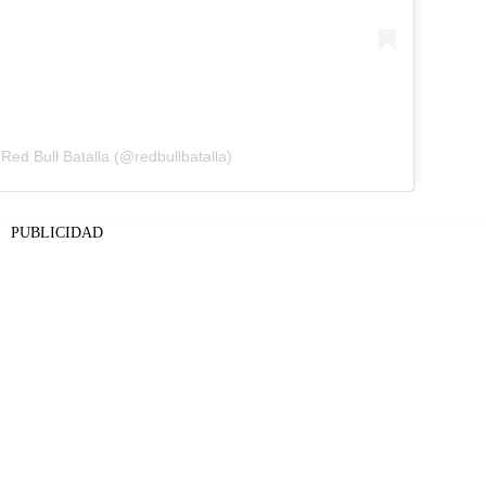
Red Bull Batalla (@redbullbatalla)
PUBLICIDAD