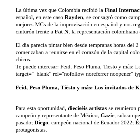
La última vez que Colombia recibió la
Final Internac
español, en este caso
Rayden
, se consagró como camp
mejores MCs de la improvisación en español y nos rega
cinturón frente a
Fat N
, la representación colombiana
El día parecía pintar bien desde tempranas horas del 2
comenzaban a reunirse en el corazón de la capital col
chicos.
Te puede interesar:
Feid, Peso Pluma, Tiësto y más: Lo
target="_blank" rel="nofollow noreferrer noopener" t
Feid, Peso Pluma, Tiësto y más: Los invitados de 
Para esta oportunidad,
dieciséis artistas
se reunieron p
campeón y representante de México;
Gazir
, subcamp
pasado;
Diego
, campeón nacional de Ecuador 2022;
É
protagonistas.