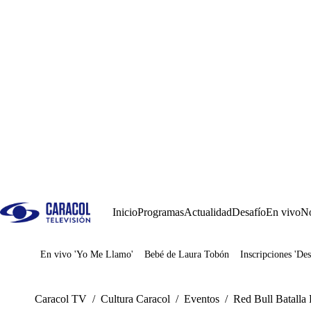
Inicio
Programas
Actualidad
Desafío
En vivo
No
En vivo 'Yo Me Llamo'
Bebé de Laura Tobón
Inscripciones 'Des
Juegos
Caracol TV
/
Cultura Caracol
/
Eventos
/
Red Bull Batalla 