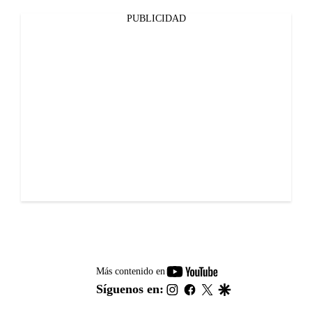
PUBLICIDAD
youtube-
Más contenido en
footer
instagram
facebook
twitter
google
Síguenos en: