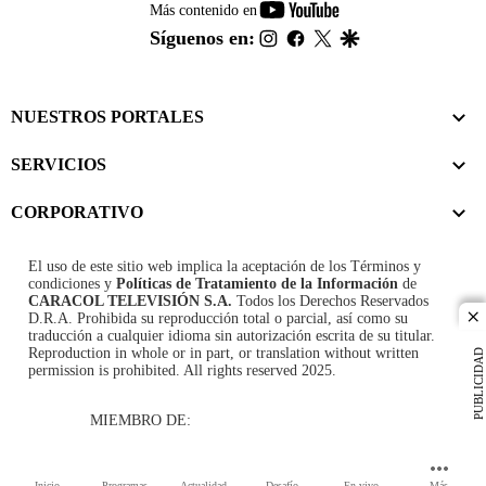
youtube-
Más contenido en
footer
instagram
facebook
twitter
google
Síguenos en:
NUESTROS PORTALES
SERVICIOS
CORPORATIVO
El uso de este sitio web implica la aceptación de los
Términos y
condiciones
y
Políticas de Tratamiento de la Información
de
CARACOL TELEVISIÓN S.A.
Todos los Derechos Reservados
D.R.A. Prohibida su reproducción total o parcial, así como su
cl
traducción a cualquier idioma sin autorización escrita de su titular.
Reproduction in whole or in part, or translation without written
PUBLICIDAD
permission is prohibited. All rights reserved 2025.
MIEMBRO DE:
Inicio
Programas
Actualidad
Desafío
En vivo
Más