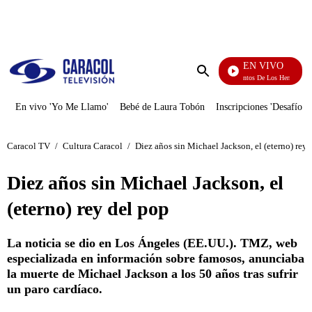
PUBLICIDAD
EN VIVO
Cuentos De Los Hermanos Gr
Enviar
búsqueda
En vivo 'Yo Me Llamo'
Bebé de Laura Tobón
Inscripciones 'Desafío'
Caracol TV
/
Cultura Caracol
/
Diez años sin Michael Jackson, el (eterno) rey 
Diez años sin Michael Jackson, el
(eterno) rey del pop
La noticia se dio en Los Ángeles (EE.UU.). TMZ, web
especializada en información sobre famosos, anunciaba
la muerte de Michael Jackson a los 50 años tras sufrir
un paro cardíaco.