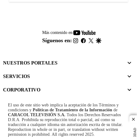
youtube-
Más contenido en
footer
instagram
facebook
twitter
google
Síguenos en:
NUESTROS PORTALES
SERVICIOS
CORPORATIVO
El uso de este sitio web implica la aceptación de los
Términos y
condiciones
y
Políticas de Tratamiento de la Información
de
CARACOL TELEVISIÓN S.A.
Todos los Derechos Reservados
D.R.A. Prohibida su reproducción total o parcial, así como su
cl
traducción a cualquier idioma sin autorización escrita de su titular.
Reproduction in whole or in part, or translation without written
permission is prohibited. All rights reserved 2025.