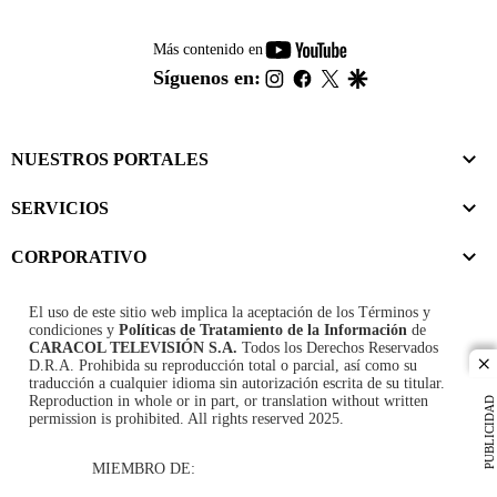
youtube-
Más contenido en
footer
instagram
facebook
twitter
google
Síguenos en:
NUESTROS PORTALES
SERVICIOS
CORPORATIVO
El uso de este sitio web implica la aceptación de los
Términos y
condiciones
y
Políticas de Tratamiento de la Información
de
CARACOL TELEVISIÓN S.A.
Todos los Derechos Reservados
D.R.A. Prohibida su reproducción total o parcial, así como su
cl
traducción a cualquier idioma sin autorización escrita de su titular.
Reproduction in whole or in part, or translation without written
PUBLICIDAD
permission is prohibited. All rights reserved 2025.
MIEMBRO DE: