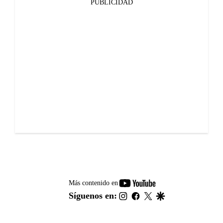
PUBLICIDAD
youtube-
Más contenido en
footer
instagram
facebook
twitter
google
Síguenos en: