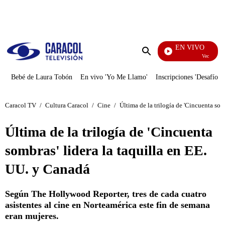
PUBLICIDAD
EN VIVO
Vecinos
Enviar
búsqueda
Bebé de Laura Tobón
En vivo 'Yo Me Llamo'
Inscripciones 'Desafío'
Caracol TV
/
Cultura Caracol
/
Cine
/
Última de la trilogía de 'Cincuenta som
Última de la trilogía de 'Cincuenta
sombras' lidera la taquilla en EE.
UU. y Canadá
Según The Hollywood Reporter, tres de cada cuatro
asistentes al cine en Norteamérica este fin de semana
eran mujeres.