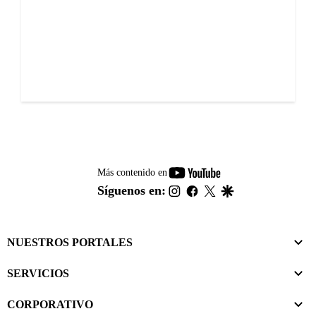
youtube-
Más contenido en
footer
instagram
facebook
twitter
google
Síguenos en:
NUESTROS PORTALES
SERVICIOS
CORPORATIVO