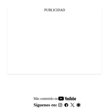
PUBLICIDAD
youtube-
Más contenido en
footer
instagram
facebook
twitter
google
Síguenos en: