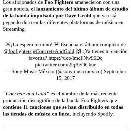
Los aficionados de
Foo Fighters
amanecieron con una
gran noticia,
el lanzamiento del último álbum de estudio
de la banda impulsada por Dave Grohl
que ya está
pegando duro en las diferentes plataformas de música en
Streaming.
🚨¡La espera termino! 🚨 Escucha el álbum completo de
@foofighters
#ConcreteAndGold
🙌 ¿Ya tienes tu canción
favorita?
https://t.co/lmcFNw95Dq
pic.twitter.com/2lqAzOCkue
— Sony Music México (@sonymusicmexico)
September
15, 2017
“Concrete and Gold”
es el nombre de la más reciente
producción discográfica de la banda Foo Fighters que
contiene 11 canciones que se han distribuido en todas
las tiendas de música en línea
, incluyendo Spotify.