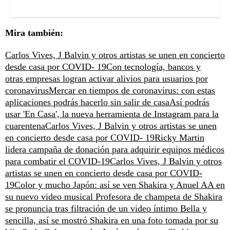
Mira también:
Carlos Vives, J Balvin y otros artistas se unen en concierto
desde casa por COVID- 19
Con tecnología, bancos y
otras empresas logran activar alivios para usuarios por
coronavirus
Mercar en tiempos de coronavirus: con estas
aplicaciones podrás hacerlo sin salir de casa
Así podrás
usar 'En Casa', la nueva herramienta de Instagram para la
cuarentena
Carlos Vives, J Balvin y otros artistas se unen
en concierto desde casa por COVID- 19
Ricky Martin
lidera campaña de donación para adquirir equipos médicos
para combatir el COVID-19
Carlos Vives, J Balvin y otros
artistas se unen en concierto desde casa por COVID-
19
Color y mucho Japón: así se ven Shakira y Anuel AA en
su nuevo video musical
Profesora de champeta de Shakira
se pronuncia tras filtración de un video íntimo
Bella y
sencilla, así se mostró Shakira en una foto tomada por su