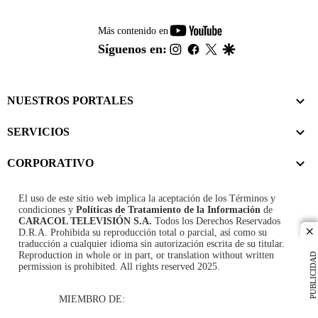
youtube-
Más contenido en
footer
instagram
facebook
twitter
google
Síguenos en:
NUESTROS PORTALES
SERVICIOS
CORPORATIVO
El uso de este sitio web implica la aceptación de los
Términos y
condiciones
y
Políticas de Tratamiento de la Información
de
CARACOL TELEVISIÓN S.A.
Todos los Derechos Reservados
D.R.A. Prohibida su reproducción total o parcial, así como su
cl
traducción a cualquier idioma sin autorización escrita de su titular.
Reproduction in whole or in part, or translation without written
PUBLICIDAD
permission is prohibited. All rights reserved 2025.
MIEMBRO DE: