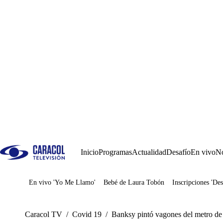
Inicio
Programas
Actualidad
Desafío
En vivo
No
En vivo 'Yo Me Llamo'
Bebé de Laura Tobón
Inscripciones 'Des
Juegos
Caracol TV
/
Covid 19
/
Banksy pintó vagones del metro d