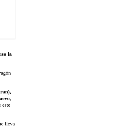
uso la
 vagón
rran),
nuevo
,
 este
ue lleva