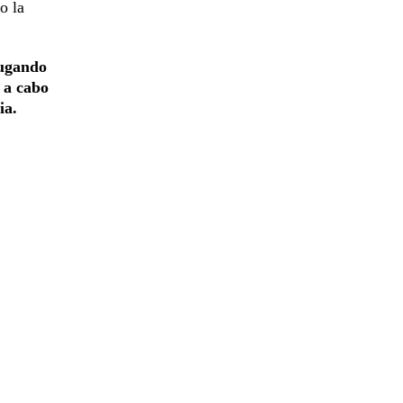
o la
jugando
 a cabo
ia.