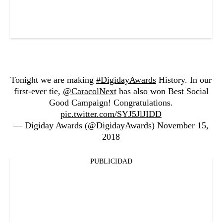
Tonight we are making
#DigidayAwards
History. In our
first-ever tie,
@CaracolNext
has also won Best Social
Good Campaign! Congratulations.
pic.twitter.com/SYJ5JlJIDD
— Digiday Awards (@DigidayAwards)
November 15,
2018
PUBLICIDAD