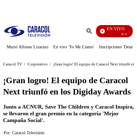
PUBLICIDAD
EN VIVO
El Juego De M
Enviar
búsqueda
Murió Alfonso Lizarazo
En vivo 'Yo Me Llamo'
Inscripciones 'Desafío
Caracol TV
/
Corporativo
/
¡Gran logro! El equipo de Caracol Next triunfó en
¡Gran logro! El equipo de Caracol
Next triunfó en los Digiday Awards
Junto a ACNUR, Save The Children y Caracol Inspira,
se llevaron el gran premio en la categoría 'Mejor
Campaña Social'.
Por:
Caracol Televisión