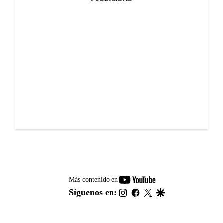
youtube-
Más contenido en
footer
instagram
facebook
twitter
google
Síguenos en: