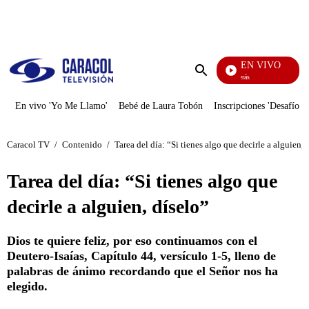
PUBLICIDAD
EN VIVO
También Caerás
Enviar
búsqueda
En vivo 'Yo Me Llamo'
Bebé de Laura Tobón
Inscripciones 'Desafío'
Caracol TV
/
Contenido
/
Tarea del día: “Si tienes algo que decirle a alguien, 
Tarea del día: “Si tienes algo que
decirle a alguien, díselo”
Dios te quiere feliz, por eso continuamos con el
Deutero-Isaías, Capítulo 44, versículo 1-5, lleno de
palabras de ánimo recordando que el Señor nos ha
elegido.