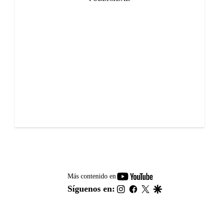
youtube-
Más contenido en
footer
instagram
facebook
twitter
google
Síguenos en: