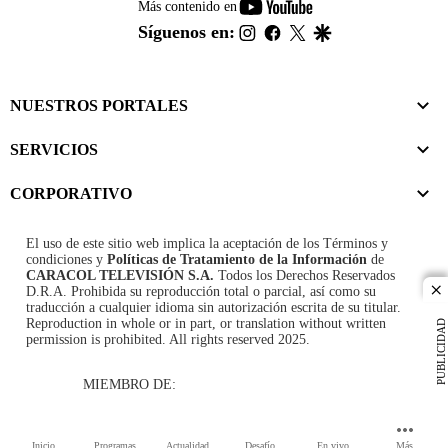
youtube-
Más contenido en
footer
instagram
facebook
twitter
google
Síguenos en:
NUESTROS PORTALES
SERVICIOS
CORPORATIVO
El uso de este sitio web implica la aceptación de los
Términos y
condiciones
y
Políticas de Tratamiento de la Información
de
CARACOL TELEVISIÓN S.A.
Todos los Derechos Reservados
D.R.A. Prohibida su reproducción total o parcial, así como su
cl
traducción a cualquier idioma sin autorización escrita de su titular.
Reproduction in whole or in part, or translation without written
PUBLICIDAD
permission is prohibited. All rights reserved 2025.
MIEMBRO DE:
Inicio
Programas
Actualidad
Desafío
En vivo
Más