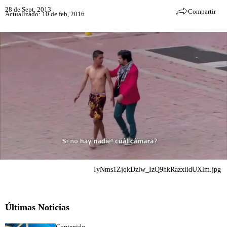
28 de Sept, 2013
Compartir
Actualizado: 10 de feb, 2016
IyNms1ZjqkDzlw_IzQ9hkRazxiidUXlm.jpg
Últimas Noticias