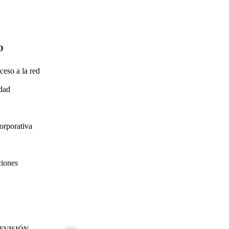
O
ceso a la red
idad
orporativa
ciones