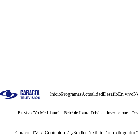
Inicio
Programas
Actualidad
Desafío
En vivo
No
En vivo 'Yo Me Llamo'
Bebé de Laura Tobón
Inscripciones 'Des
Juegos
Caracol TV
/
Contenido
/
¿Se dice ‘extintor’ o ‘extinguidor