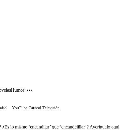
PUBLICIDAD
velas
Humor
afío'
YouTube Caracol Televisión
’? ¿Es lo mismo ‘encandilar’ que ‘encandelillar’? Averígualo aquí