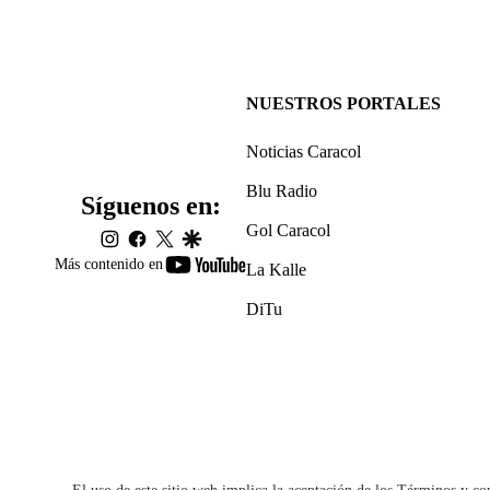
NUESTROS PORTALES
Noticias Caracol
Blu Radio
Síguenos en:
Gol Caracol
instagram
facebook
twitter
google
youtube-
Más contenido en
La Kalle
footer
DiTu