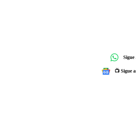
Sigue
📺 Sigue a