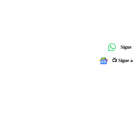
Sigue
📺 Sigue a