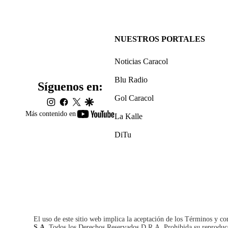
NUESTROS PORTALES
Noticias Caracol
Blu Radio
Síguenos en:
Gol Caracol
instagram
facebook
twitter
google
youtube-
Más contenido en
La Kalle
footer
DiTu
El uso de este sitio web implica la aceptación de los
Términos y co
S.A.
Todos los Derechos Reservados D.R.A. Prohibida su reproducció