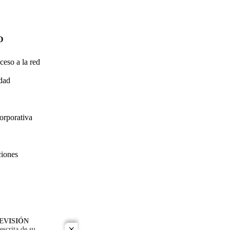
O
ceso a la red
idad
orporativa
ciones
EVISIÓN
escrita de su