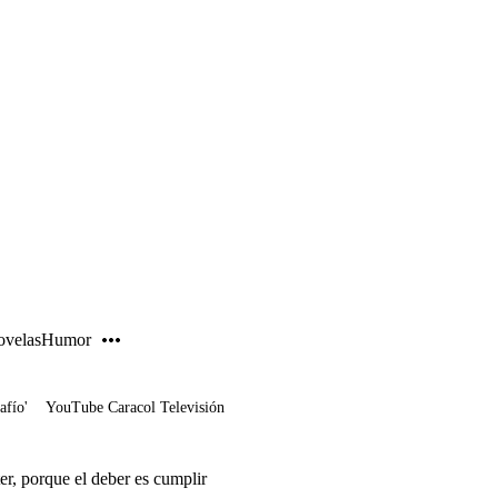
PUBLICIDAD
velas
Humor
afío'
YouTube Caracol Televisión
er, porque el deber es cumplir