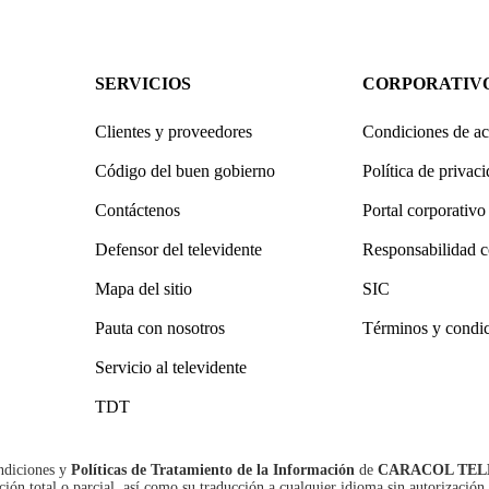
SERVICIOS
CORPORATIV
Clientes y proveedores
Condiciones de ac
Código del buen gobierno
Política de privac
Contáctenos
Portal corporativo
Defensor del televidente
Responsabilidad c
Mapa del sitio
SIC
Pauta con nosotros
Términos y condi
Servicio al televidente
TDT
ndiciones
y
Políticas de Tratamiento de la Información
de
CARACOL TEL
n total o parcial, así como su traducción a cualquier idioma sin autorización 