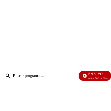
Entrada
EN VIVO
de
Cuentos De Los Hermanos
Enviar
búsqueda
búsqueda