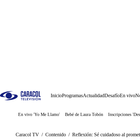
Inicio
Programas
Actualidad
Desafío
En vivo
No
En vivo 'Yo Me Llamo'
Bebé de Laura Tobón
Inscripciones 'Des
Juegos
Caracol TV
/
Contenido
/
Reflexión: Sé cuidadoso al promet