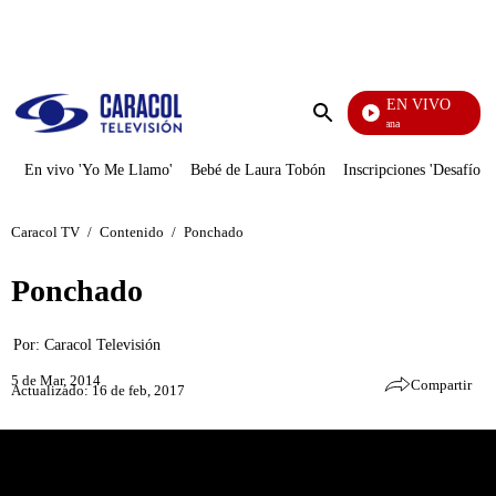
PUBLICIDAD
EN VIVO
Ciudad Lejana
Enviar
búsqueda
En vivo 'Yo Me Llamo'
Bebé de Laura Tobón
Inscripciones 'Desafío'
Caracol TV
/
Contenido
/
Ponchado
Ponchado
Por:
Caracol Televisión
5 de Mar, 2014
Compartir
Actualizado: 16 de feb, 2017