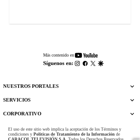
youtube-
Más contenido en
footer
instagram
facebook
twitter
google
Síguenos en:
NUESTROS PORTALES
SERVICIOS
CORPORATIVO
El uso de este sitio web implica la aceptación de los
Términos y
condiciones
y
Políticas de Tratamiento de la Información
de
CARACOL TELEVISIÓN S.A.
Todos los Derechos Reservados