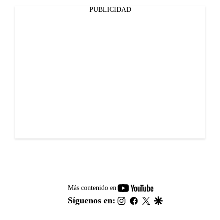
PUBLICIDAD
youtube-
Más contenido en
footer
instagram
facebook
twitter
google
Síguenos en: