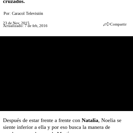
cruzados.
Por:
Caracol Televisión
23 de Nov, 2015
Compartir
Actualizado: 7 de feb, 2016
Después de estar frente a frente con
Natalia
, Noelia se
siente inferior a ella y por eso busca la manera de