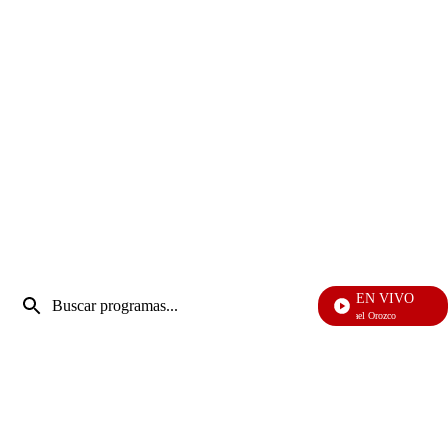
Entrada
EN VIVO
de
Rafael Orozco
Enviar
búsqueda
búsqueda