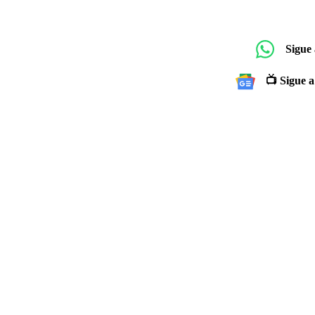
Sigue
📺 Sigue a