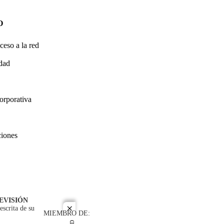
O
ceso a la red
idad
orporativa
ciones
EVISIÓN
escrita de su
close
MIEMBRO DE: