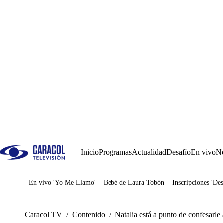
Inicio
Programas
Actualidad
Desafío
En vivo
No
En vivo 'Yo Me Llamo'
Bebé de Laura Tobón
Inscripciones 'Des
Juegos
Caracol TV
/
Contenido
/
Natalia está a punto de confesarle