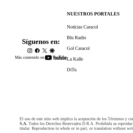
NUESTROS PORTALES
Noticias Caracol
Blu Radio
Síguenos en:
Gol Caracol
instagram
facebook
twitter
google
youtube-
Más contenido en
La Kalle
footer
DiTu
El uso de este sitio web implica la aceptación de los
Términos y co
S.A.
Todos los Derechos Reservados D.R.A. Prohibida su reproducció
titular. Reproduction in whole or in part, or translation without wri