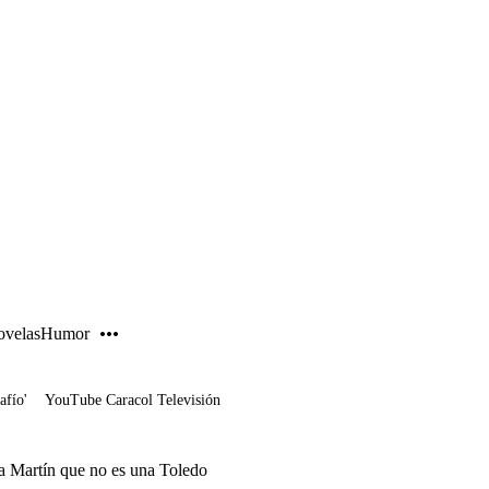
PUBLICIDAD
velas
Humor
afío'
YouTube Caracol Televisión
 a Martín que no es una Toledo