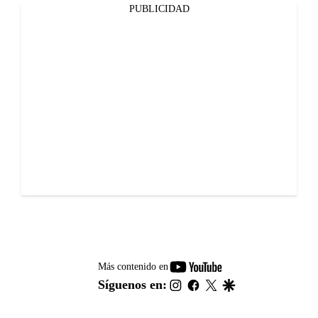
PUBLICIDAD
youtube-
Más contenido en
footer
instagram
facebook
twitter
google
Síguenos en: