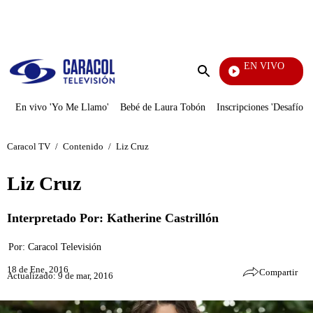
PUBLICIDAD
EN VIVO
Mi Pecado
Enviar
búsqueda
En vivo 'Yo Me Llamo'
Bebé de Laura Tobón
Inscripciones 'Desafío'
Caracol TV
/
Contenido
/
Liz Cruz
Liz Cruz
Interpretado Por: Katherine Castrillón
Por:
Caracol Televisión
18 de Ene, 2016
Compartir
Actualizado: 9 de mar, 2016