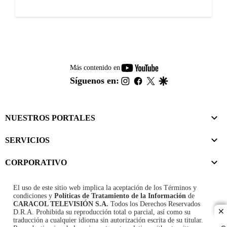
youtube-
Más contenido en
footer
instagram
facebook
twitter
google
Síguenos en:
NUESTROS PORTALES
SERVICIOS
CORPORATIVO
El uso de este sitio web implica la aceptación de los
Términos y
condiciones
y
Políticas de Tratamiento de la Información
de
CARACOL TELEVISIÓN S.A.
Todos los Derechos Reservados
D.R.A. Prohibida su reproducción total o parcial, así como su
cl
traducción a cualquier idioma sin autorización escrita de su titular.