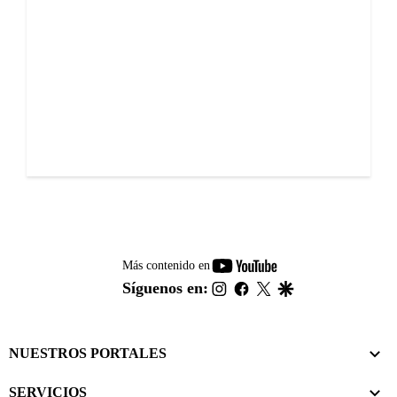
youtube-
Más contenido en
footer
instagram
facebook
twitter
google
Síguenos en:
NUESTROS PORTALES
SERVICIOS