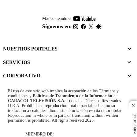
youtube-
Más contenido en
footer
instagram
facebook
twitter
google
Síguenos en:
NUESTROS PORTALES
SERVICIOS
CORPORATIVO
El uso de este sitio web implica la aceptación de los
Términos y
condiciones
y
Políticas de Tratamiento de la Información
de
CARACOL TELEVISIÓN S.A.
Todos los Derechos Reservados
D.R.A. Prohibida su reproducción total o parcial, así como su
cl
traducción a cualquier idioma sin autorización escrita de su titular.
Reproduction in whole or in part, or translation without written
PUBLICIDAD
permission is prohibited. All rights reserved 2025.
MIEMBRO DE: