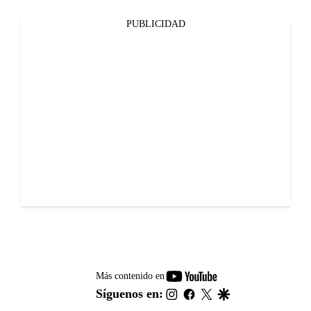
PUBLICIDAD
youtube-
Más contenido en
footer
instagram
facebook
twitter
google
Síguenos en: