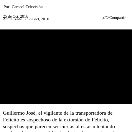
Por:
Caracol Televisión
25 de Oct, 2016
Compartir
Actualizado: 25 de oct, 2016
Guillermo José, el vigilante de la transportadora de
Felicito es sospechoso de la extorsión de Felicito,
sospechas que parecen ser ciertas al estar intentando