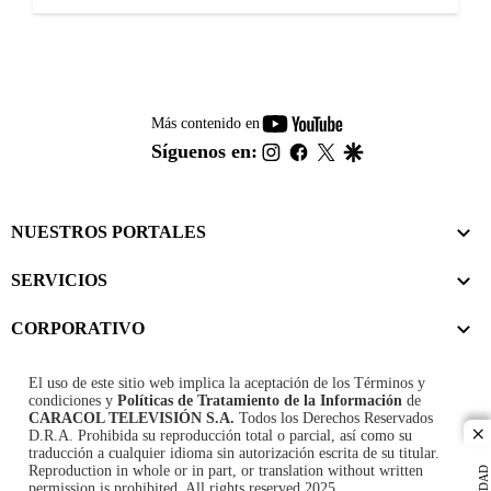
youtube-
Más contenido en
footer
instagram
facebook
twitter
google
Síguenos en:
NUESTROS PORTALES
SERVICIOS
CORPORATIVO
El uso de este sitio web implica la aceptación de los
Términos y
condiciones
y
Políticas de Tratamiento de la Información
de
CARACOL TELEVISIÓN S.A.
Todos los Derechos Reservados
D.R.A. Prohibida su reproducción total o parcial, así como su
cl
traducción a cualquier idioma sin autorización escrita de su titular.
Reproduction in whole or in part, or translation without written
permission is prohibited. All rights reserved 2025.