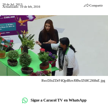
20 de Jul, 2013
Compartir
Actualizado: 10 de feb, 2016
RwcDJoZDrF4Qp4RovJ0BwJZ68C2l68nE.jpg
Sigue a Caracol TV en WhatsApp