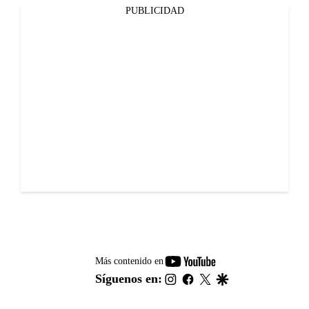
PUBLICIDAD
youtube-
Más contenido en
footer
instagram
facebook
twitter
google
Síguenos en: