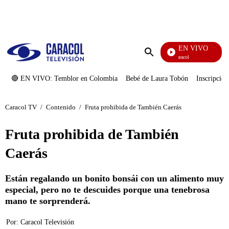
PUBLICIDAD
EN VIVO
Noticias Caracol
Enviar
búsqueda
🔴 EN VIVO: Temblor en Colombia
Bebé de Laura Tobón
Inscripcion
Caracol TV
/
Contenido
/
Fruta prohibida de También Caerás
Fruta prohibida de También
Caerás
Están regalando un bonito bonsái con un alimento muy
especial, pero no te descuides porque una tenebrosa
mano te sorprenderá.
Por:
Caracol Televisión