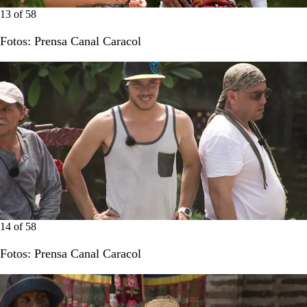
13
of
58
Fotos: Prensa Canal Caracol
14
of
58
Fotos: Prensa Canal Caracol