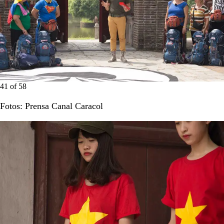
41
of
58
Fotos: Prensa Canal Caracol