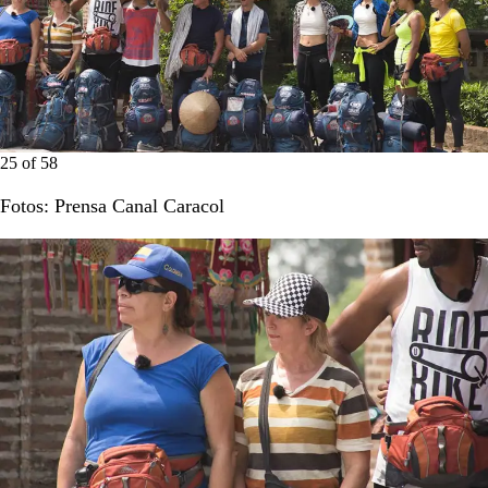
25
of
58
Fotos: Prensa Canal Caracol