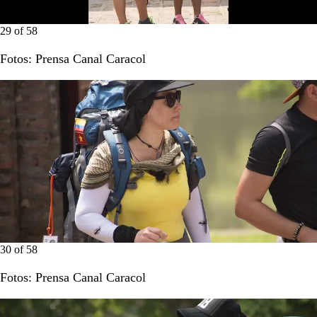
29
of
58
Fotos: Prensa Canal Caracol
30
of
58
Fotos: Prensa Canal Caracol