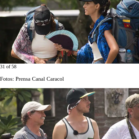
31
of
58
Fotos: Prensa Canal Caracol