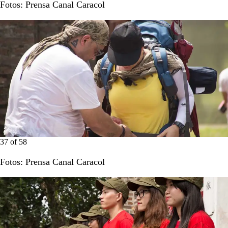
Fotos: Prensa Canal Caracol
37
of
58
Fotos: Prensa Canal Caracol