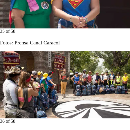
35
of
58
Fotos: Prensa Canal Caracol
36
of
58