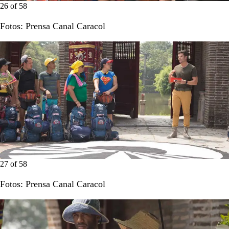
26
of
58
Fotos: Prensa Canal Caracol
27
of
58
Fotos: Prensa Canal Caracol