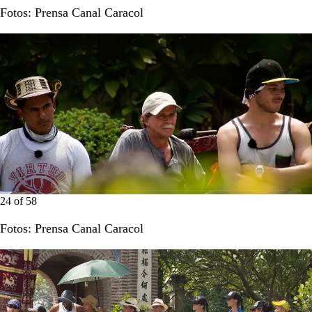
Fotos: Prensa Canal Caracol
24
of
58
Fotos: Prensa Canal Caracol