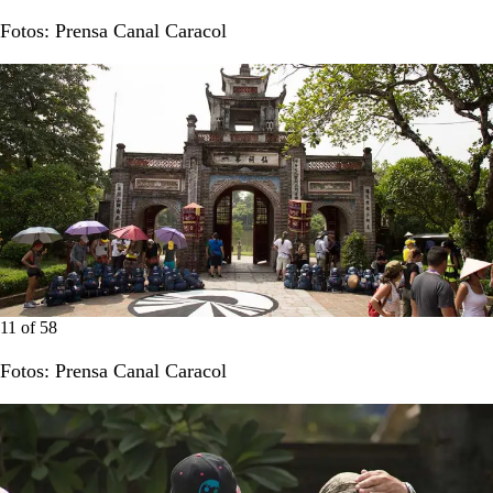
Fotos: Prensa Canal Caracol
11
of
58
Fotos: Prensa Canal Caracol