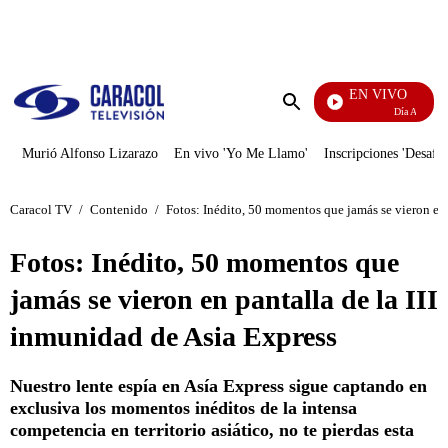
PUBLICIDAD
EN VIVO
Día A Día
Enviar
búsqueda
Murió Alfonso Lizarazo
En vivo 'Yo Me Llamo'
Inscripciones 'Desafío
Caracol TV
/
Contenido
/
Fotos: Inédito, 50 momentos que jamás se vieron en 
Fotos: Inédito, 50 momentos que
jamás se vieron en pantalla de la III
inmunidad de Asia Express
Nuestro lente espía en Asía Express sigue captando en
exclusiva los momentos inéditos de la intensa
competencia en territorio asiático, no te pierdas esta