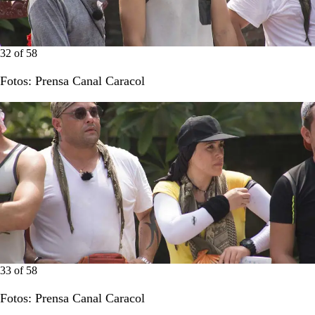
32
of
58
Fotos: Prensa Canal Caracol
33
of
58
Fotos: Prensa Canal Caracol