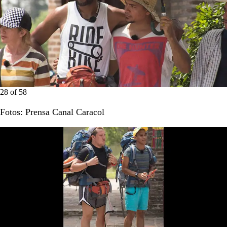
28
of
58
Fotos: Prensa Canal Caracol