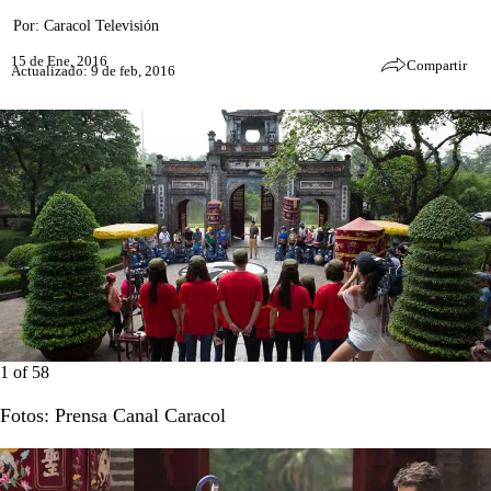
Por:
Caracol Televisión
15 de Ene, 2016
Compartir
Actualizado: 9 de feb, 2016
1
of
58
Fotos: Prensa Canal Caracol