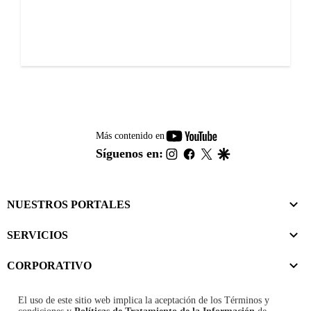
youtube-
Más contenido en
footer
instagram
facebook
twitter
google
Síguenos en:
NUESTROS PORTALES
SERVICIOS
CORPORATIVO
El uso de este sitio web implica la aceptación de los
Términos y