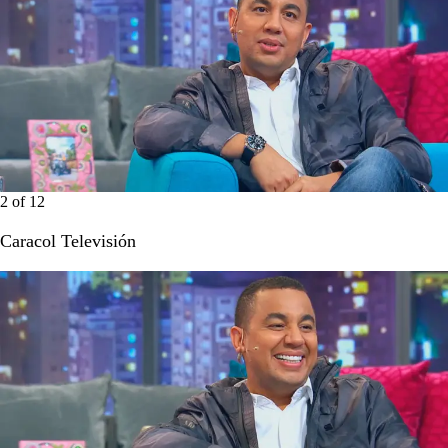
2
of
12
Caracol Televisión