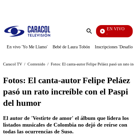
PUBLICIDAD
EN VIVO
La Finc
Enviar
búsqueda
En vivo 'Yo Me Llamo'
Bebé de Laura Tobón
Inscripciones 'Desafío'
Caracol TV
/
Contenido
/
Fotos: El canta-autor Felipe Peláez pasó un rato inc
Fotos: El canta-autor Felipe Peláez
pasó un rato increíble con el Paspi
del humor
El autor de 'Vestirte de amor' el álbum que lidera los
listados musicales de Colombia no dejó de reírse con
todas las ocurrencias de Suso.