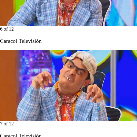
6
of
12
Caracol Televisión
7
of
12
Caracol Televisión