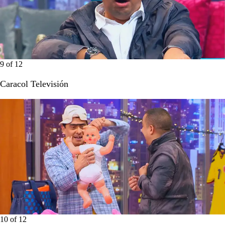
9
of
12
Caracol Televisión
10
of
12