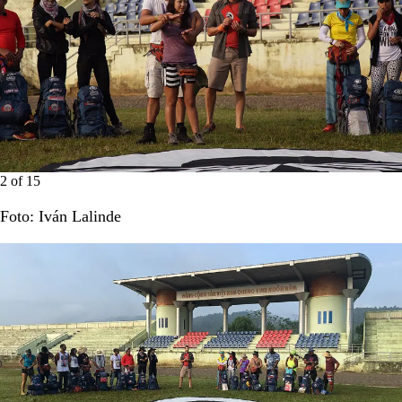
2
of
15
Foto: Iván Lalinde