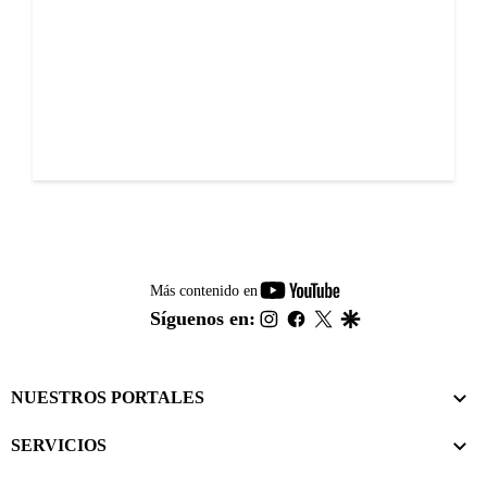
youtube-
Más contenido en
footer
instagram
facebook
twitter
google
Síguenos en:
NUESTROS PORTALES
SERVICIOS