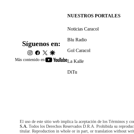
NUESTROS PORTALES
Noticias Caracol
Blu Radio
Síguenos en:
Gol Caracol
instagram
facebook
twitter
google
youtube-
Más contenido en
La Kalle
footer
DiTu
El uso de este sitio web implica la aceptación de los
Términos y co
S.A.
Todos los Derechos Reservados D.R.A. Prohibida su reproducció
titular. Reproduction in whole or in part, or translation without wri