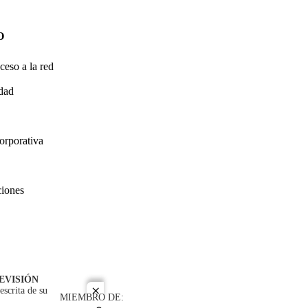
O
ceso a la red
idad
orporativa
ciones
EVISIÓN
escrita de su
close
MIEMBRO DE: