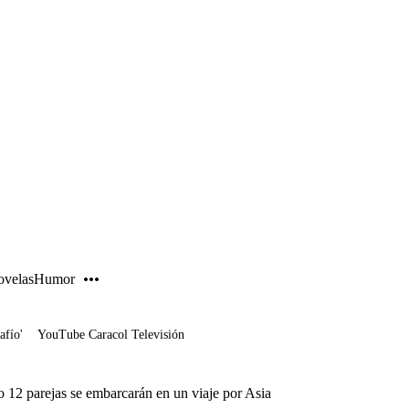
PUBLICIDAD
velas
Humor
afío'
YouTube Caracol Televisión
 12 parejas se embarcarán en un viaje por Asia