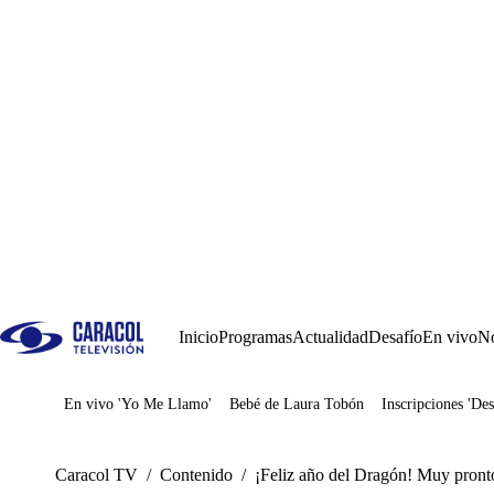
Inicio
Programas
Actualidad
Desafío
En vivo
No
En vivo 'Yo Me Llamo'
Bebé de Laura Tobón
Inscripciones 'Des
Juegos
Caracol TV
/
Contenido
/
¡Feliz año del Dragón! Muy pronto