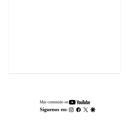
youtube-
Más contenido en
footer
instagram
facebook
twitter
google
Síguenos en: