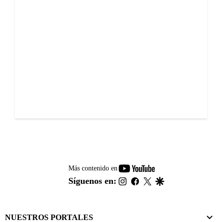
youtube-
Más contenido en
footer
instagram
facebook
twitter
google
Síguenos en:
NUESTROS PORTALES