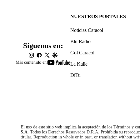
NUESTROS PORTALES
Noticias Caracol
Blu Radio
Síguenos en:
Gol Caracol
instagram
facebook
twitter
google
youtube-
Más contenido en
La Kalle
footer
DiTu
El uso de este sitio web implica la aceptación de los
Términos y co
S.A.
Todos los Derechos Reservados D.R.A. Prohibida su reproducció
titular. Reproduction in whole or in part, or translation without wri