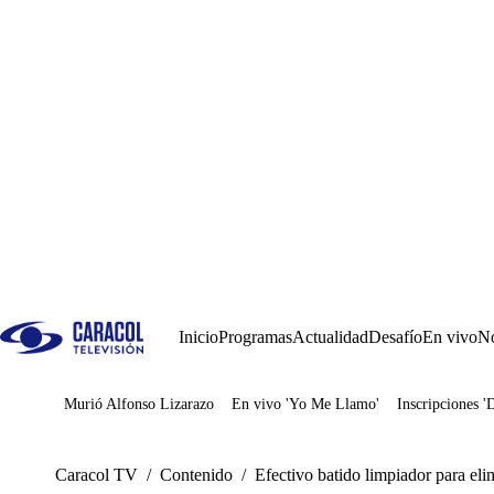
Inicio
Programas
Actualidad
Desafío
En vivo
No
Murió Alfonso Lizarazo
En vivo 'Yo Me Llamo'
Inscripciones '
Juegos
Caracol TV
/
Contenido
/
Efectivo batido limpiador para eli