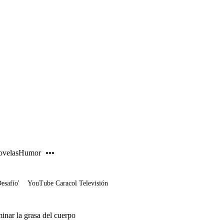
PUBLICIDAD
velas
Humor
Desafío'
YouTube Caracol Televisión
minar la grasa del cuerpo