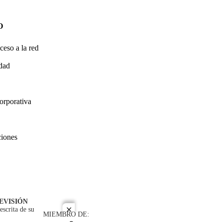
O
ceso a la red
idad
orporativa
ciones
EVISIÓN
escrita de su
close
MIEMBRO DE: