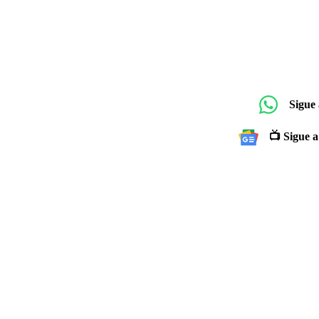
Sigue
📺 Sigue a